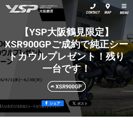
YSP大阪鶴見
CONTACT
MAP
MENU
【YSP大阪鶴見限定】
XSR900GPご成約で純正シー
トカウルプレゼント！残り
一台です！
XSR900GP
シェア