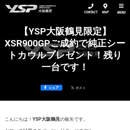
YSP大阪鶴見
CONTACT
MAP
MENU
【YSP大阪鶴見限定】
XSR900GPご成約で純正シー
トカウルプレゼント！残り
一台です！
シェア
こんにちは！
YSP大阪鶴見
の板矢です。