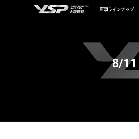
YSP大阪鶴見
店頭ラインナップ
8/