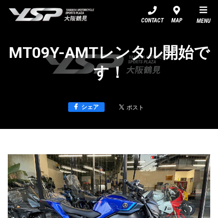
YSP大阪鶴見
CONTACT
MAP
MENU
MT09Y-AMTレンタル開始で
す！
シェア