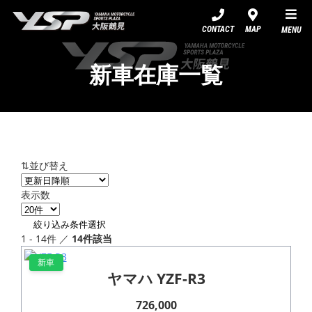
YSP大阪鶴見
CONTACT
MAP
MENU
新車在庫一覧
⇅並び替え
表示数
絞り込み条件選択
1 - 14件 ／
14件該当
新車
ヤマハ YZF-R3
726,000