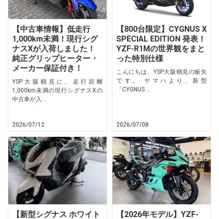
【中古車情報】低走行
【800台限定】CYGNUS X
1,000km未満！現行シグ
SPECIAL EDITION 発表！
ナスXが入荷しました！
YZF-R1Mの世界観をまと
純正グリップヒーター・
った特別仕様
メーカー保証付き！
こんにちは、YSP大阪鶴見の板矢
です。 ヤマハより、新型
YSP大阪鶴見に、走行距離
「CYGNUS ...
1,000km未満の現行シグナスXの
中古車が入...
2026/07/12
2026/07/08
【新型シグナス ホワイト
【2026年モデル】YZF-