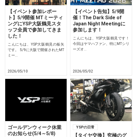
【イベント参加レポー
【イベント告知】5/9開
ト】5/9開催 MTミーティ
催！The Dark Side of
ングにYSP大阪鶴見スタ
Japan Night Meetingに
ッフ全員で参加してきま
参加します！
した！
こんにちは、YSP大阪鶴見です！
今回はヤマハファン、特にMTシリ
こんにちは、YSP大阪鶴見の板矢
ーズオ...
です。 5/9に大阪で開催されたMT
ミー...
2026/05/10
2026/05/02
ゴールデンウィーク休業
YSPの日常
のお知らせ(5/4～5/8)
【タイヤ交換】究極のグ