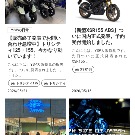
【新型XSR155 ABS】つ
YSPの日常
いに国内正式発表。予約
【販売終了発表でお問い
受付開始しました。
合わせ急増中】トリシテ
ィ125・155、今かなり動
こんにちは、YSP大阪鶴見です。
いています！
先日ついに正式発表された
XSR155 ...
こんにちは、YSP大阪鶴見の板矢
XSR155
です。 ついに発表されました…。
トリシ...
トリシティ125
トリシティ155
2026/05/21
2026/05/15