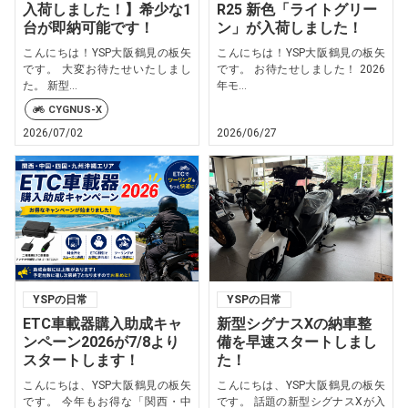
入荷しました！】希少な1
R25 新色「ライトグリー
台が即納可能です！
ン」が入荷しました！
こんにちは！YSP大阪鶴見の板矢
こんにちは！YSP大阪鶴見の板矢
です。 大変お待たせいたしまし
です。 お待たせしました！ 2026
た。 新型...
年モ...
CYGNUS-X
2026/07/02
2026/06/27
YSPの日常
YSPの日常
ETC車載器購入助成キャ
新型シグナスXの納車整
ンペーン2026が7/8より
備を早速スタートしまし
スタートします！
た！
こんにちは、YSP大阪鶴見の板矢
こんにちは、YSP大阪鶴見の板矢
です。 今年もお得な「関西・中
です。 話題の新型シグナスXが入