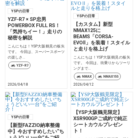
YSPの日常
YSPの日常
YZF-R7 × SP忠男
【カスタム】新型
POWERBOX FULL RS！
NMAX125に
「気持ちイー！」走りの
BEAMS「CORSA-
秘密を解説
EVOⅡ」を装着！スタイル
こんにちは！YSP大阪鶴見の板矢
と走りを格上げ
です。 今回は、スーパースポーツ
の楽しさ...
こんにちは！YSP大阪鶴見の板矢
です。 今回は、街乗りからツーリ
YZF-R7
ングまで...
NMAX
NMAX155
2026/04/18
2026/04/12
【YSP大阪鶴見限定】
YSPの日常
XSR900GPご成約で純正
シートカウルプレゼン
【新型FAZZIO納車整備
ト！
中】今おすすめしたい“ち
ょうどいい一台”をご紹