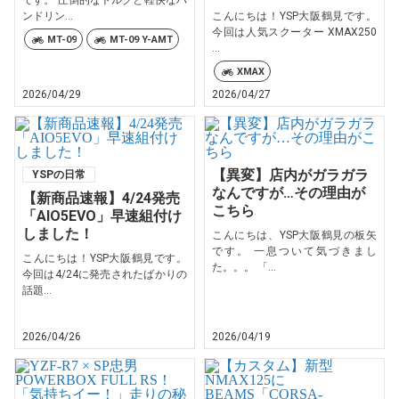
です。 圧倒的なトルクと軽快なハ
ンドリン...
こんにちは！YSP大阪鶴見です。
今回は人気スクーター XMAX250
MT-09
MT-09 Y-AMT
...
XMAX
2026/04/29
2026/04/27
【異変】店内がガラガラ
YSPの日常
なんですが…その理由が
【新商品速報】4/24発売
こちら
「AIO5EVO」早速組付け
しました！
こんにちは、YSP大阪鶴見の板矢
です。 一息ついて気づきまし
こんにちは！YSP大阪鶴見です。
た。。。 「...
今回は4/24に発売されたばかりの
話題...
2026/04/26
2026/04/19