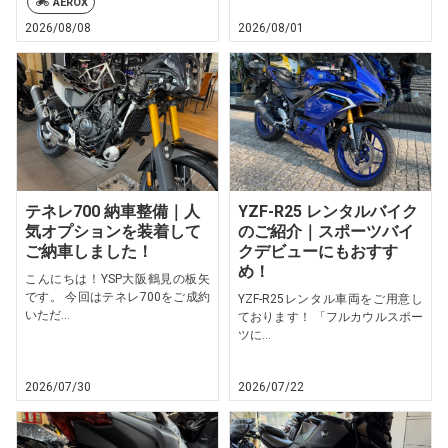
AEROX
2026/08/08
2026/08/01
テネレ700 納車整備｜人
YZF-R25 レンタルバイク
気オプションを装着して
のご紹介｜スポーツバイ
ご納車しました！
クデビューにもおすす
め！
こんにちは！YSP大阪鶴見の板矢
です。 今回はテネレ700をご成約
YZF-R25レンタル車両をご用意し
いただ...
ております！ 「フルカウルスポー
ツに...
2026/07/30
2026/07/22