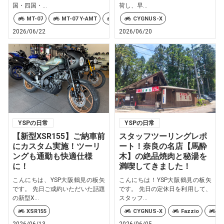
国・四国・...
荷し、早...
MT-07
MT-07 Y-AMT
MT-09
CYGNUS-X
MT-09 Y-AMT
MT-10
2026/06/22
2026/06/20
YSPの日常
YSPの日常
【新型XSR155】ご納車前
スタッフツーリングレポ
にカスタム実施！ツーリ
ート！奈良の名店【馬酔
ングも通勤も快適仕様
木】の絶品焼肉と秘湯を
に！
満喫してきました！
こんにちは、YSP大阪鶴見の板矢
こんにちは！YSP大阪鶴見の板矢
です。 先日ご成約いただいた話題
です。 先日の定休日を利用して、
の新型X...
スタッフ...
XSR155
CYGNUS-X
Fazzio
M