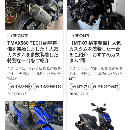
YSPの日常
YSPの日常
TMAX560 TECH 納車整
【MT-07 納車整備】人気
備を開始しました！人気
カスタムを装着した一台
カスタムを多数装着した
をご紹介！おすすめカス
特別な一台をご紹介
タム4選！
こんにちは、YSP大阪鶴見の板矢
こんにちは！YSP大阪鶴見の板矢
です。 今回は、ご成約いただいた
です。 今回は、ご成約いただいた
TMAX...
MT-0...
TMAX560
TMAX560 TECH MAX
MT-07
MT-07 Y-AMT
2026/07/16
2026/07/13