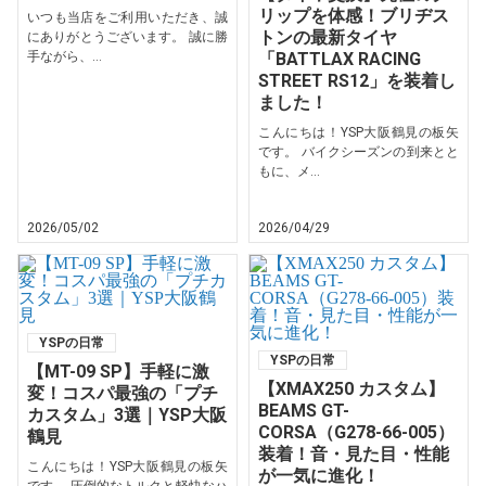
リップを体感！ブリヂス
いつも当店をご利用いただき、誠
トンの最新タイヤ
にありがとうございます。 誠に勝
手ながら、...
「BATTLAX RACING
STREET RS12」を装着し
ました！
こんにちは！YSP大阪鶴見の板矢
です。 バイクシーズンの到来とと
もに、メ...
2026/05/02
2026/04/29
YSPの日常
YSPの日常
【MT-09 SP】手軽に激
【XMAX250 カスタム】
変！コスパ最強の「プチ
BEAMS GT-
カスタム」3選｜YSP大阪
CORSA（G278-66-005）
鶴見
装着！音・見た目・性能
こんにちは！YSP大阪鶴見の板矢
が一気に進化！