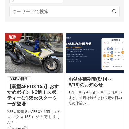
お盆休業期間(8/14～
YSPの日常
8/18)のお知らせ
【新型AEROX 155】おす
すめポイント3選！スポー
8月11日（火・山の日）は祝日で
ティーな155ccスクータ
すが、当店は通常どおり定休日の
ーが登場
ため休業い...
YSP大阪鶴見にAEROX 155（エア
ロックス155）が入荷しまし
た！...