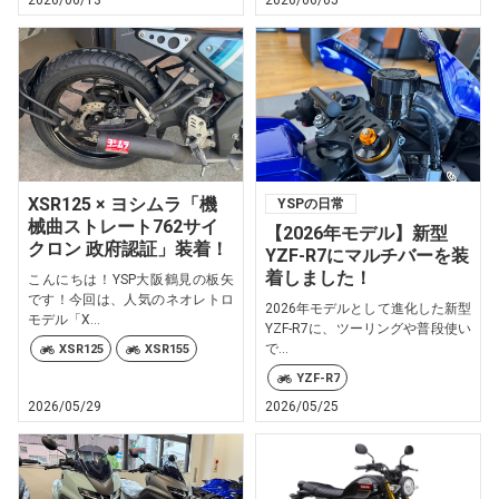
2026/06/13
2026/06/05
XSR125 × ヨシムラ「機
YSPの日常
械曲ストレート762サイ
【2026年モデル】新型
クロン 政府認証」装着！
YZF-R7にマルチバーを装
着しました！
こんにちは！YSP大阪鶴見の板矢
です！今回は、人気のネオレトロ
2026年モデルとして進化した新型
モデル「X...
YZF-R7に、ツーリングや普段使い
で...
XSR125
XSR155
YZF-R7
2026/05/29
2026/05/25